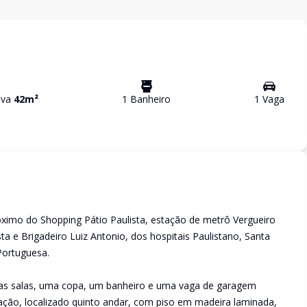
tiva
42
m²
1
Banheiro
1
Vaga
óximo do Shopping Pátio Paulista, estação de metrô Vergueiro
ista e Brigadeiro Luiz Antonio, dos hospitais Paulistano, Santa
Portuguesa.
s salas, uma copa, um banheiro e uma vaga de garagem
ão, localizado quinto andar, com piso em madeira laminada,