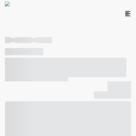
----
----- -----
----- -----
----
-----
---- ------
----- ----- -- ------ ---- ---- -- ----- ----- -----
--- ------
----- ----- -- ------ ----- ----- -- ------
-------------
Compartilhar
Favorito