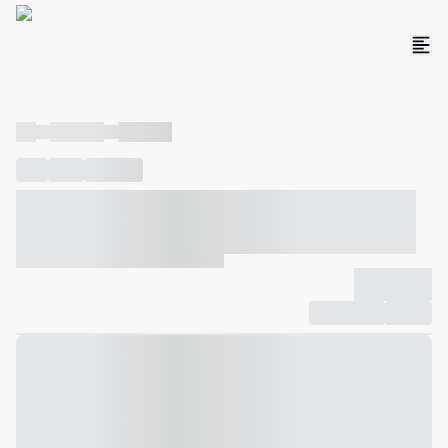
----
----- -----
----- -----
----
-----
---- ------
----- ----- -- ------ ---- ---- -- ----- ----- -----
--- ------
----- ----- -- ------ ----- ----- -- ------
-------------
Compartilhar
Favorito