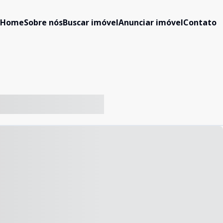
Home
Sobre nós
Buscar imóvel
Anunciar imóvel
Contato
-- ----- ----- --- ------