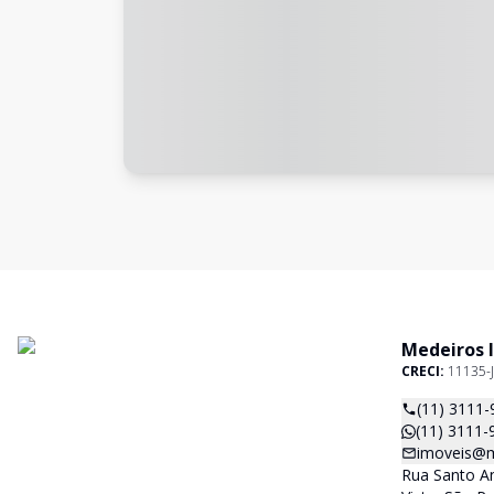
Medeiros 
CRECI:
11135-J
(11) 3111-
(11) 3111-
imoveis@m
Rua Santo An