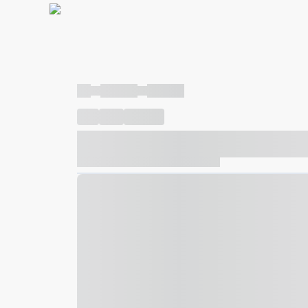
----
----- -----
----- -----
----
-----
---- ------
----- ----- -- ------ ---- ---- -- ---
----- ----- -- ------ ----- ----- -- ------