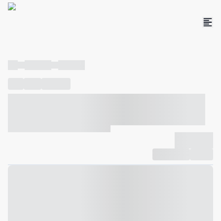
----
----- -----
----- -----
----
-----
---- ------
----- ----- -- ------ ---- ---- -- ----- ----- -----
--- ------
----- ----- -- ------ ----- ----- -- ------
-------------
Compartilhar
Favorito