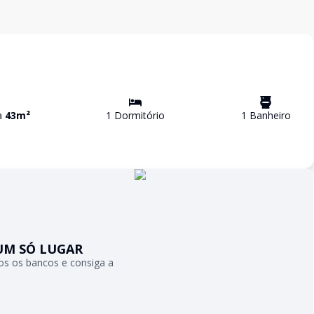
va
43
m²
1
Dormitório
1
Banheiro
UM SÓ LUGAR
s os bancos e consiga a