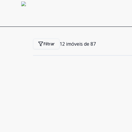
12
imóveis de
87
Filtrar
Cód:
MD2093
Comparar