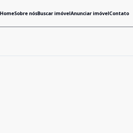
Home
Sobre nós
Buscar imóvel
Anunciar imóvel
Contato
Cód:
MD2092
Comparar
Cód:
MD468
Comparar