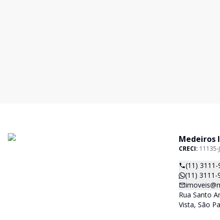
Medeiros 
CRECI:
11135-J
(11) 3111-
(11) 3111-
imoveis@m
Rua Santo An
Vista, São P