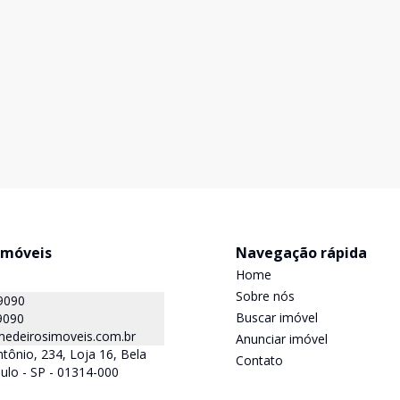
Imóveis
Navegação rápida
Home
Sobre nós
9090
Buscar imóvel
9090
edeirosimoveis.com.br
Anunciar imóvel
tônio, 234, Loja 16, Bela
Contato
aulo - SP - 01314-000